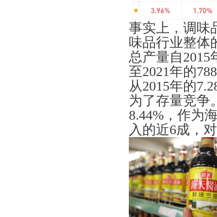
事实上，调味
味品行业整体
总产量自201
至2021年的
从2015年的7
为了存量竞争。
8.44%，作
入的近6成，