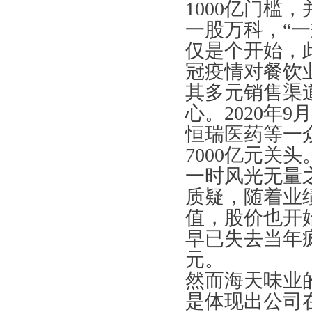
1000亿门槛
一股万科，“
仅是个开始，
冠疫情对餐饮
其多元销售渠
心。2020年
恒瑞医药等一
7000亿元关头
一时风光无量
质疑，随着业
值，股价也开
早已失去当年疯
元。
然而海天味业
是体现出公司